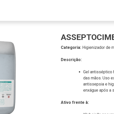
ASSEPTOCIME
Categoria:
Higienizador de 
Descrição:
Gel antisséptico 
das mãos. Uso ex
antissepsia e hi
enxágue após a s
Ativo frente à: