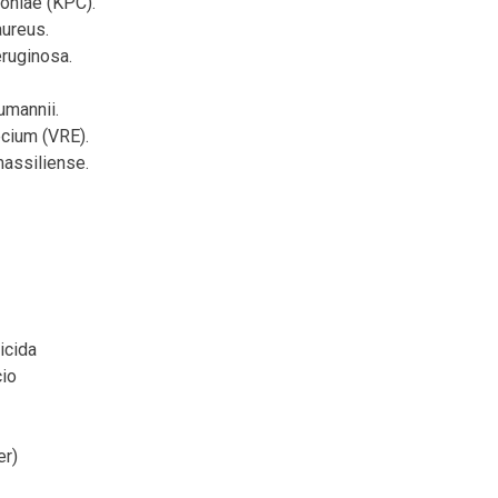
oniae (KPC).
ureus.
ruginosa.
umannii.
cium (VRE).
assiliense.
icida
io
er)