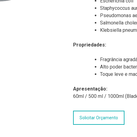
Escherichia coli
Staphycoccus au
Pseudomonas ae
Salmonella chole
Klebsiella pneu
Propriedades:
Fragrância agrad
Alto poder bacter
Toque leve e mac
Apresentação:
60ml / 500 ml / 1000ml (Blad
Solicitar Orçamento