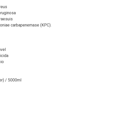
reus
ruginosa
raesuis
moniae carbapenemase (KPC).
ável
icida
io
er) / 5000ml